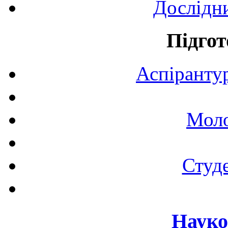
Дослідн
Підгот
Аспірантур
Моло
Студе
Науко