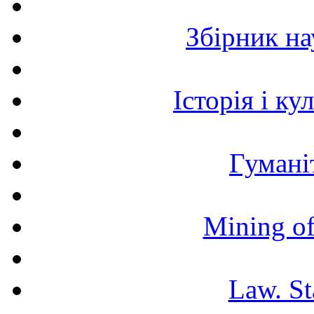
Збірник н
Історія і к
Гумані
Mining of
Law. St