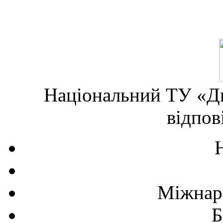
Національний ТУ «Дн
відпов
Міжнаро
Б