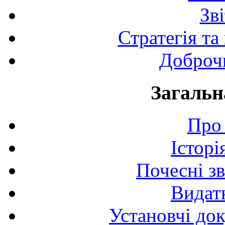
Зв
Стратегія та
Доброчи
Загальн
Про 
Історі
Почесні з
Видат
Установчі до