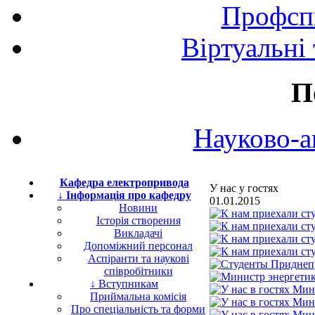
Профспі
Віртуальні
П
Науково-а
Кафедра електропривода
У нас у гостях
↓ Інформація про кафедру
01.01.2015
Новини
Історія створення
Викладачі
Допоміжний персонал
Аспіранти та наукові
співробітники
↓ Вступникам
Приймальна комісія
Про спеціальність та форми