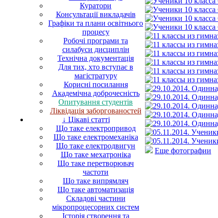
Куратори
Консультації викладачів
Графіки та плани освітнього
процесу
Робочі програми та
силабуси дисциплін
Технічна документація
Для тих, хто вступає в
магістратуру
Корисні посилання
Академічна доброчесність
Опитування студентів
Ліквідація заборгованостей
↓ Цікаві статті
Що таке електропривод
Що таке електромеханіка
Що таке електродвигун
Еще фотографии
Що таке мехатроніка
Що таке перетворювач
частоти
Що таке випрямляч
Що таке автоматизація
Складові частини
мікропроцесорних систем
Історія створення та