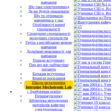
навчання
Що таке електропривод
Де ви будете працювати
Що ти отримаєш,
навчаючись у нас
Особливості нашої
спеціальності
Споріднені спеціальності
молодших спеціалістів
Група з англійською мовою
навчання
Додаткові можливості для
навчання
Поради вступнику
Про що нас найчастіше
питають
Батькам вступника
Корисні посилання
Школа мехатроніки
Interpipe Mechatronic Lab
↓ Здобувачам освіти
Першокурснику
Бібліотека методичних
матеріалів кафедри
електропривода