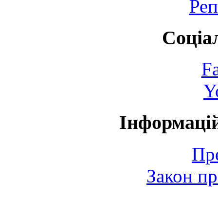
Реп
Соціа
F
Y
Інформаці
Пр
Закон пр