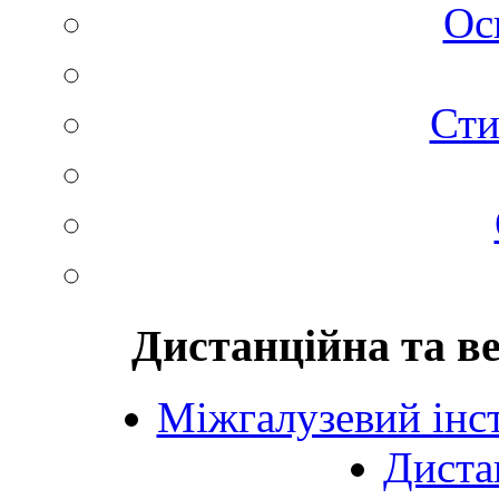
Ос
Сти
Дистанційна та в
Міжгалузевий інст
Диста