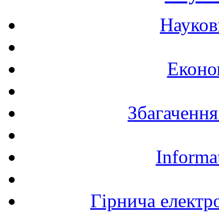
Науков
Еконо
Збагачення
Informa
Гірнича електр