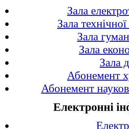
Зала електро
Зала технічної
Зала гуман
Зала екон
Зала 
Абонемент х
Абонемент науково
Електронні ін
Електр