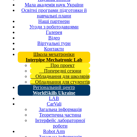
Мала академія наук України
Освітні програми підготовки й
навчальні плани
Наші партнери
Угоди з роботодавцями
Галерея
Відео
Віртуальні тури
Контакти
Школа мехатроніки
Interpipe Mechatronic Lab
Про проект
Попередні сезони
Обладнання для школярів
Обладнання для студентів
Регіональний центр
WorldSkills Ukraine
LAB
CarVali
Загальна інформація
Теоретична частина
Інтерфейс лабораторної
роботи
Robot Arm
Загальна інформація