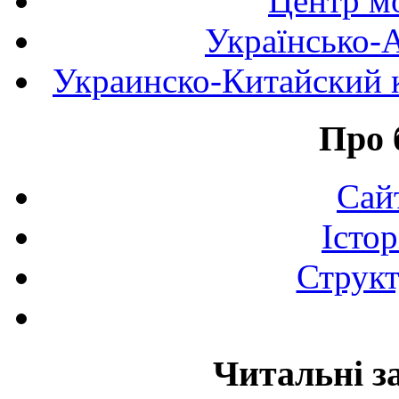
Центр мо
Українсько-
Украинско-Китайский к
Про 
Сай
Істор
Структ
Читальні з