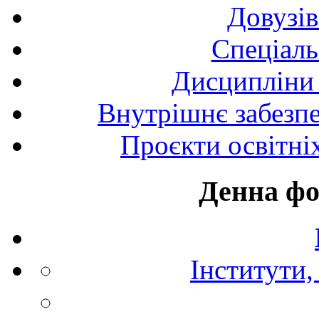
Довузів
Спецiаль
Дисципліни 
Внутрішнє забезпе
Проєкти освітні
Денна фо
Інститути,