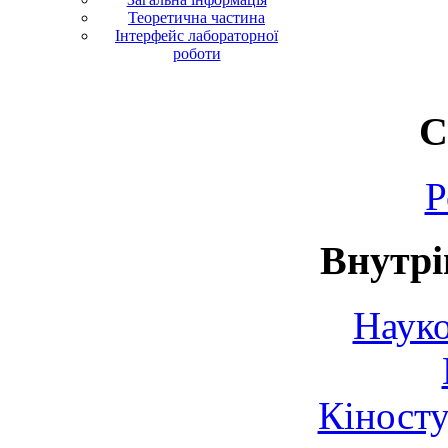
Теоретична частина
Інтерфейс лабораторної
роботи
С
Р
Внутрі
Науко
Кіносту