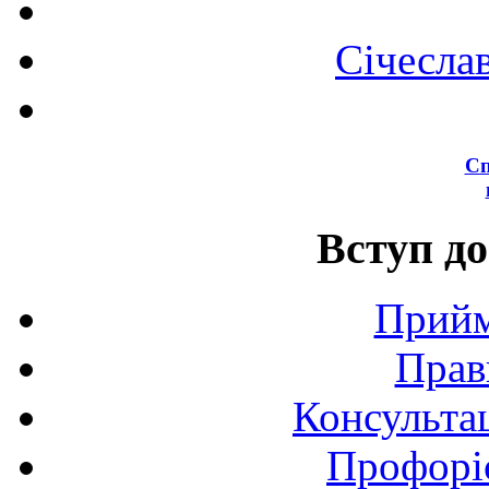
Січесла
Сп
Вступ до
Прийм
Прав
Консультац
Профоріє