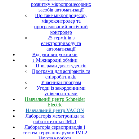
розвитку мікропроцесорних
засобів автоматизації
Що таке мікропроцесор,
мікроконтролер та
програмований логічний
контролер
25 термінів з
електроприводу та
автоматизації
Відгуки випускників
↓ Міжнародні обміни
Програми для студентів
Програми для аспірантів та
співробітників
Учасники програм
Угоди із закордонними
університетами
Навчальний центр Schneider
Electric
Навчальний центр VACON
Лабораторія мехатроніки та
робототехніки IML1
Лабораторія сервоприводів і
систем керування рухом IML2
Наукова робота