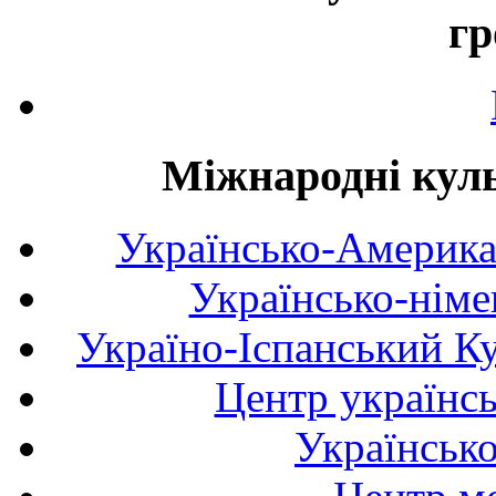
гр
Міжнародні куль
Українсько-Америка
Українсько-німе
Україно-Іспанський К
Центр українсь
Українськ