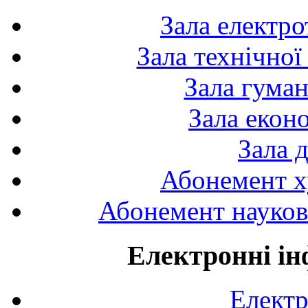
Зала електро
Зала технічної
Зала гуман
Зала екон
Зала 
Абонемент х
Абонемент науково
Електронні ін
Електр