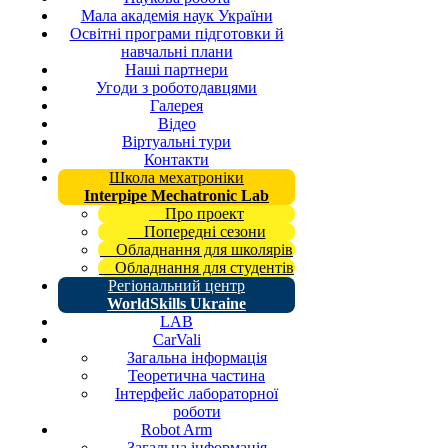
Мала академія наук України
Освітні програми підготовки й
навчальні плани
Наші партнери
Угоди з роботодавцями
Галерея
Відео
Віртуальні тури
Контакти
Школа мехатроніки
Interpipe Mechatronic Lab
Про проект
Попередні сезони
Обладнання для школярів
Обладнання для студентів
Регіональний центр
WorldSkills Ukraine
LAB
CarVali
Загальна інформація
Теоретична частина
Інтерфейс лабораторної
роботи
Robot Arm
Загальна інформація