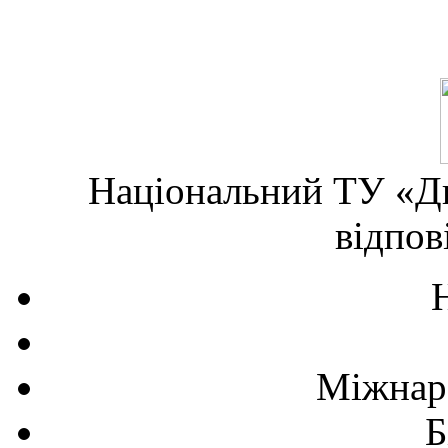
Національний ТУ «Дн
відпов
Міжнаро
Б