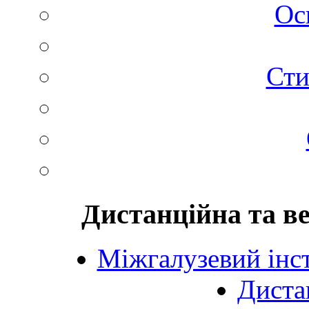
Ос
Сти
Дистанційна та в
Міжгалузевий інст
Диста