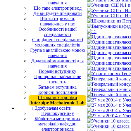
навчання
Що таке електропривод
Де ви будете працювати
Що ти отримаєш,
навчаючись у нас
Особливості нашої
спеціальності
Споріднені спеціальності
молодших спеціалістів
Група з англійською мовою
навчання
Додаткові можливості для
навчання
Поради вступнику
Про що нас найчастіше
питають
Батькам вступника
Корисні посилання
Школа мехатроніки
Interpipe Mechatronic Lab
↓ Здобувачам освіти
Першокурснику
Бібліотека методичних
матеріалів кафедри
електропривода