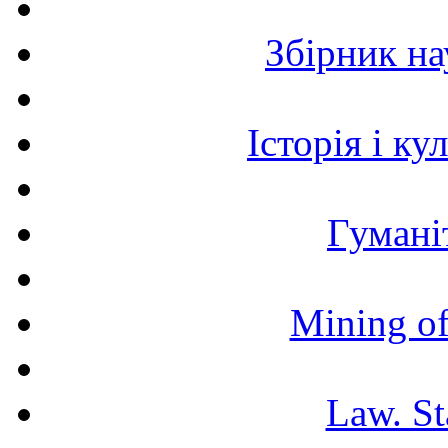
Збірник н
Історія і к
Гумані
Mining of
Law. St