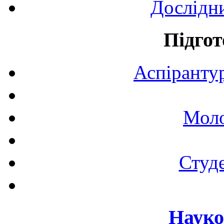
Дослідн
Підгот
Аспірантур
Моло
Студе
Науко