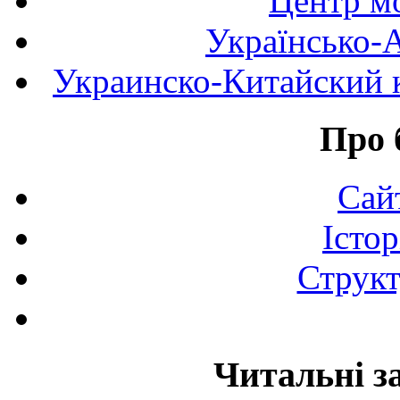
Центр мо
Українсько-
Украинско-Китайский к
Про 
Сай
Істор
Структ
Читальні з