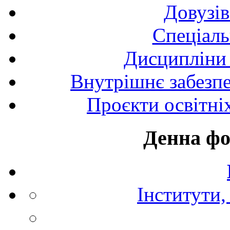
Довузів
Спецiаль
Дисципліни 
Внутрішнє забезпе
Проєкти освітні
Денна фо
Інститути,