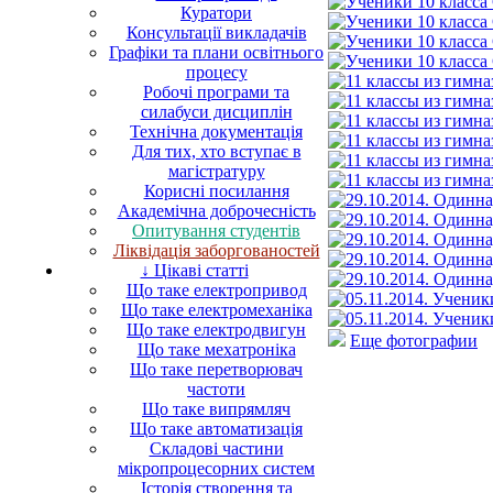
Куратори
Консультації викладачів
Графіки та плани освітнього
процесу
Робочі програми та
силабуси дисциплін
Технічна документація
Для тих, хто вступає в
магістратуру
Корисні посилання
Академічна доброчесність
Опитування студентів
Ліквідація заборгованостей
↓ Цікаві статті
Що таке електропривод
Що таке електромеханіка
Що таке електродвигун
Еще фотографии
Що таке мехатроніка
Що таке перетворювач
частоти
Що таке випрямляч
Що таке автоматизація
Складові частини
мікропроцесорних систем
Історія створення та