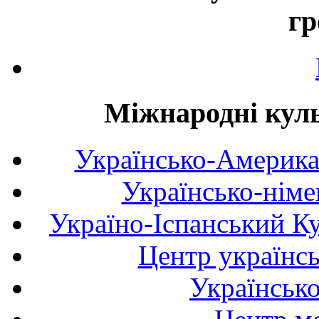
гр
Міжнародні куль
Українсько-Америка
Українсько-німе
Україно-Іспанський К
Центр українсь
Українськ