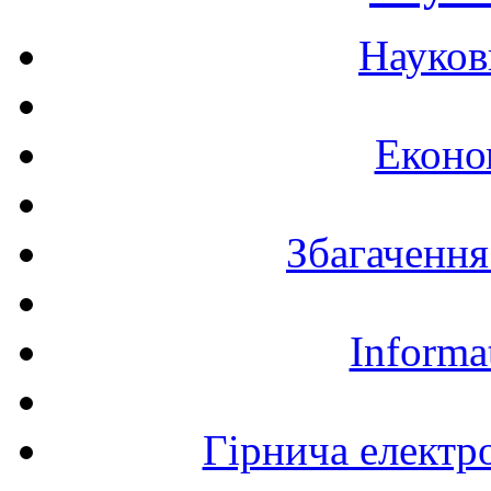
Науков
Еконо
Збагачення
Informa
Гірнича електр