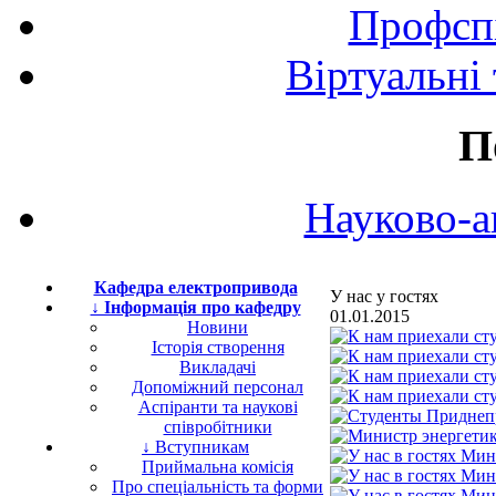
Профспі
Віртуальні
П
Науково-а
Кафедра електропривода
У нас у гостях
↓ Інформація про кафедру
01.01.2015
Новини
Історія створення
Викладачі
Допоміжний персонал
Аспіранти та наукові
співробітники
↓ Вступникам
Приймальна комісія
Про спеціальність та форми