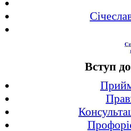
Січесла
Сп
Вступ до
Прийм
Прав
Консультац
Профоріє