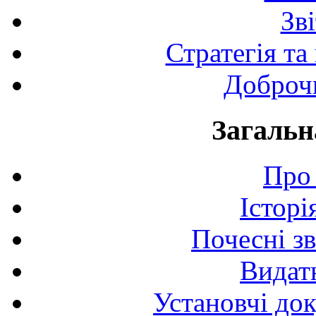
Зв
Стратегія та
Доброчи
Загальн
Про 
Історі
Почесні з
Видат
Установчі до