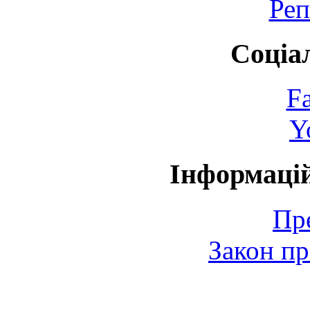
Реп
Соціа
F
Y
Інформаці
Пр
Закон пр