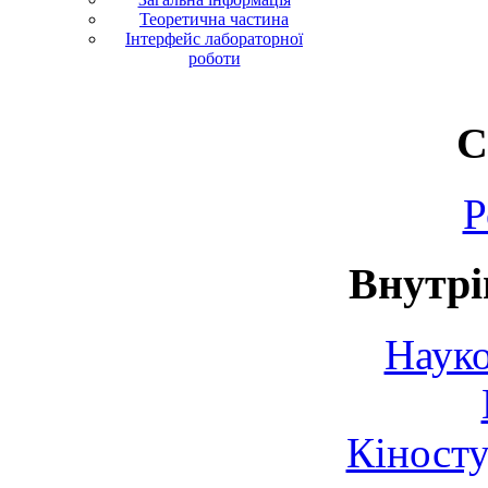
Теоретична частина
Інтерфейс лабораторної
роботи
С
Р
Внутрі
Науко
Кіносту