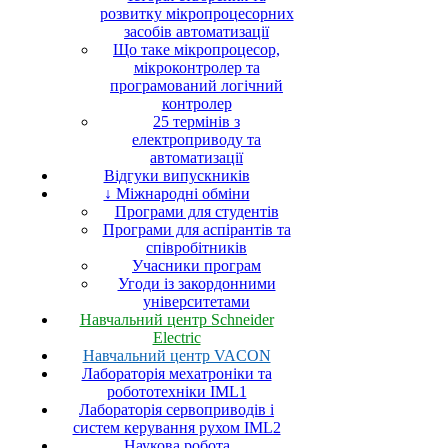
розвитку мікропроцесорних
засобів автоматизації
Що таке мікропроцесор,
мікроконтролер та
програмований логічний
контролер
25 термінів з
електроприводу та
автоматизації
Відгуки випускників
↓ Міжнародні обміни
Програми для студентів
Програми для аспірантів та
співробітників
Учасники програм
Угоди із закордонними
університетами
Навчальний центр Schneider
Electric
Навчальний центр VACON
Лабораторія мехатроніки та
робототехніки IML1
Лабораторія сервоприводів і
систем керування рухом IML2
Наукова робота