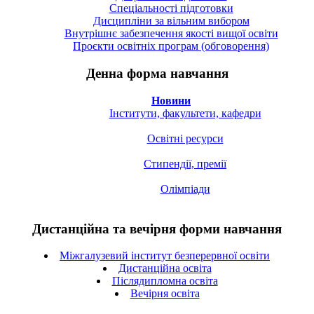
Спецiальностi підготовки
Дисципліни за вільним вибором
Внутрішнє забезпечення якості вищої освіти
Проєкти освітніх програм (обговорення)
Денна форма навчання
Новини
Інститути, факультети, кафедри
Освітні ресурси
Стипендії, премії
Олімпіади
Дистанційна та вечірня форми навчання
Міжгалузевий інститут безперервної освіти
Дистанційна освіта
Післядипломна освіта
Вечірня освіта