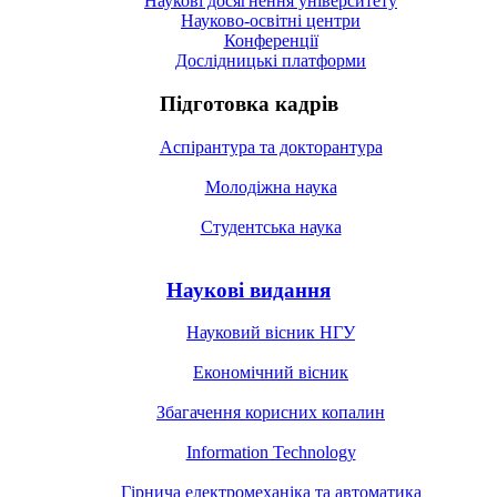
Наукові досягнення університету
Науково-освітні центри
Конференції
Дослідницькі платформи
Підготовка кадрів
Аспірантура та докторантура
Молодіжна наука
Студентська наука
Наукові видання
Науковий вісник НГУ
Економічний вісник
Збагачення корисних копалин
Information Technology
Гірнича електромеханіка та автоматика