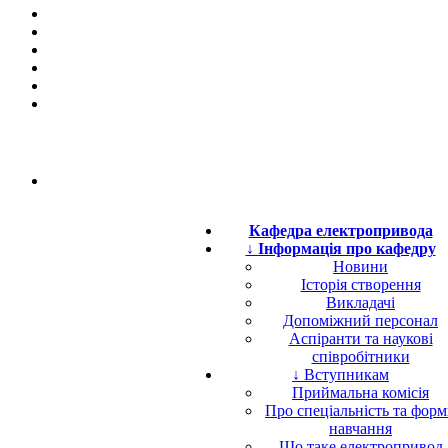
Кафедра електропривода
↓ Інформація про кафедру
Новини
Історія створення
Викладачі
Допоміжний персонал
Аспіранти та наукові
співробітники
↓ Вступникам
Приймальна комісія
Про спеціальність та фор
навчання
Що таке електропривод