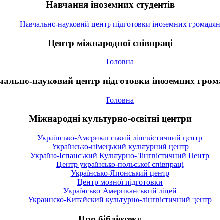
Навчання іноземних студентів
Навчально-науковий центр підготовки іноземних громадян
Центр міжнародної співпраці
Головна
чально-науковий центр підготовки іноземних гром
Головна
Міжнародні культурно-освітні центри
Українсько-Американський лінгвістичний центр
Українсько-німецький культурний центр
Україно-Іспанський Культурно-Лінгвістичний Центр
Центр українсько-польської співпраці
Українсько-Японський центр
Центр мовної підготовки
Українсько-Американський ліцей
Украинско-Китайский культурно-лінгвістичний центр
Про бібліотеку