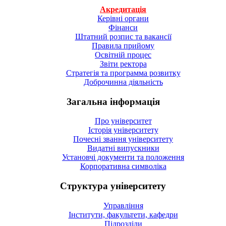
Акредитація
Керівні органи
Фінанси
Штатний розпис та вакансії
Правила прийому
Освітній процес
Звіти ректора
Стратегія та программа розвитку
Доброчинна діяльність
Загальна інформація
Про університет
Історія університету
Почесні звання університету
Видатні випускники
Установчі документи та положення
Корпоративна символiка
Структура університету
Управління
Інститути, факультети, кафедри
Підрозділи