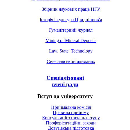
Збірник наукових праць НГУ
Історія і культура Придніпров'я
Гуманітарний журнал
Mining of Mineral Deposits
Law. State. Technology
Січеславський альманах
Спеціалізовані
вчені ради
Вступ до університету
Приймальна комісія
Правила прийому
Консультації з питань вступу
Профорієнтаційні заходи
Довузівська підготовка