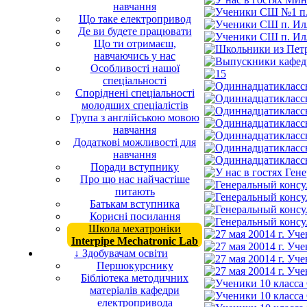
навчання
Що таке електропривод
Де ви будете працювати
Що ти отримаєш,
навчаючись у нас
Особливості нашої
спеціальності
Споріднені спеціальності
молодших спеціалістів
Група з англійською мовою
навчання
Додаткові можливості для
навчання
Поради вступнику
Про що нас найчастіше
питають
Батькам вступника
Корисні посилання
Школа мехатроніки
Interpipe Mechatronic Lab
↓ Здобувачам освіти
Першокурснику
Бібліотека методичних
матеріалів кафедри
електропривода