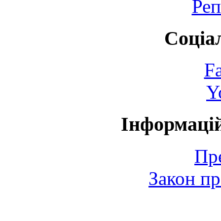
Реп
Соціа
F
Y
Інформаці
Пр
Закон пр