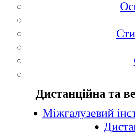
Ос
Сти
Дистанційна та в
Міжгалузевий інст
Диста