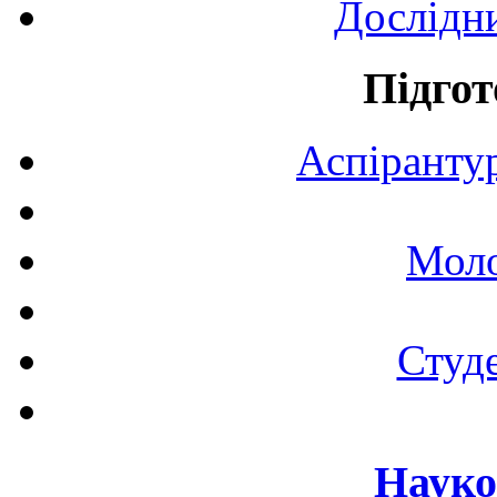
Дослідн
Підгот
Аспірантур
Моло
Студе
Науко