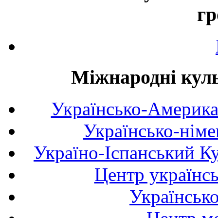
гр
Міжнародні куль
Українсько-Америка
Українсько-німе
Україно-Іспанський К
Центр українсь
Українськ