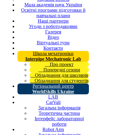
Мала академія наук України
Освітні програми підготовки й
навчальні плани
Наші партнери
Угоди з роботодавцями
Галерея
Відео
Віртуальні тури
Контакти
Школа мехатроніки
Interpipe Mechatronic Lab
Про проект
Попередні сезони
Обладнання для школярів
Обладнання для студентів
Регіональний центр
WorldSkills Ukraine
LAB
CarVali
Загальна інформація
Теоретична частина
Інтерфейс лабораторної
роботи
Robot Arm
Загальна інформація