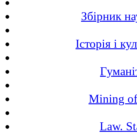
Збірник н
Історія і к
Гумані
Mining of
Law. St