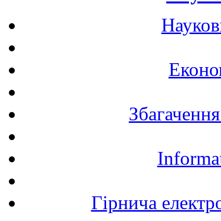
Науков
Еконо
Збагачення
Informa
Гірнича електр