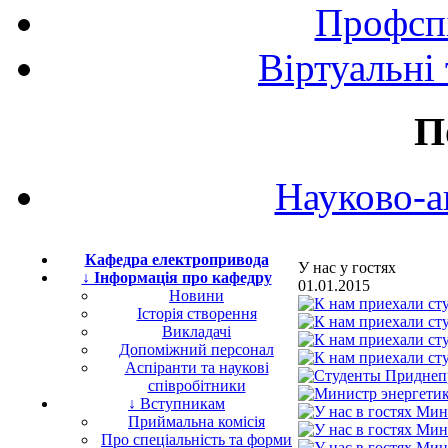
Профспі
Віртуальні
П
Науково-а
Кафедра електропривода
У нас у гостях
↓ Інформація про кафедру
01.01.2015
Новини
Історія створення
Викладачі
Допоміжний персонал
Аспіранти та наукові
співробітники
↓ Вступникам
Приймальна комісія
Про спеціальність та форми