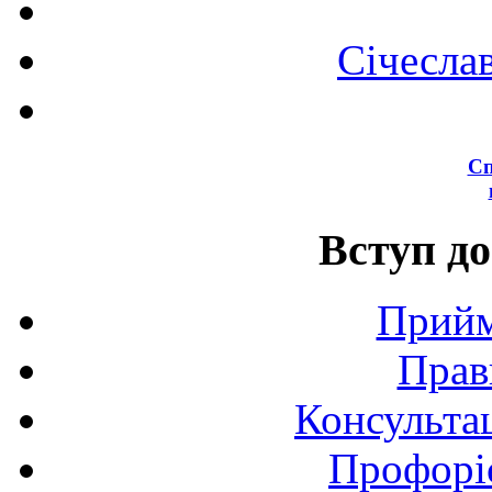
Січесла
Сп
Вступ до
Прийм
Прав
Консультац
Профоріє