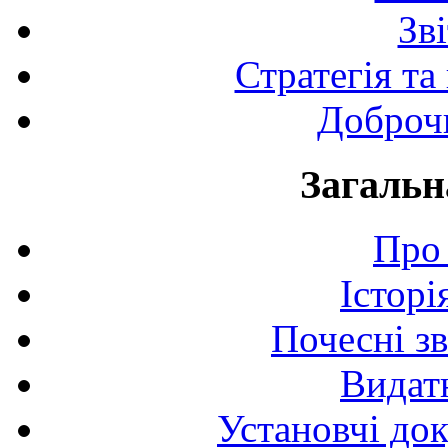
Зв
Стратегія та
Доброчи
Загальн
Про 
Історі
Почесні з
Видат
Установчі до