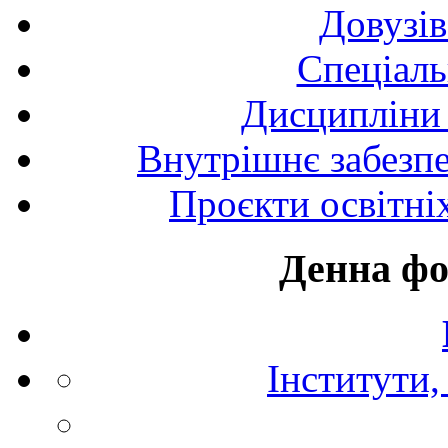
Довузів
Спецiаль
Дисципліни 
Внутрішнє забезпе
Проєкти освітні
Денна фо
Інститути,