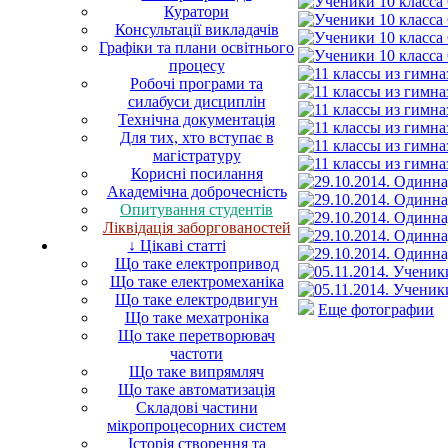
Куратори
Консультації викладачів
Графіки та плани освітнього
процесу
Робочі програми та
силабуси дисциплін
Технічна документація
Для тих, хто вступає в
магістратуру
Корисні посилання
Академічна доброчесність
Опитування студентів
Ліквідація заборгованостей
↓ Цікаві статті
Що таке електропривод
Що таке електромеханіка
Що таке електродвигун
Еще фотографии
Що таке мехатроніка
Що таке перетворювач
частоти
Що таке випрямляч
Що таке автоматизація
Складові частини
мікропроцесорних систем
Історія створення та