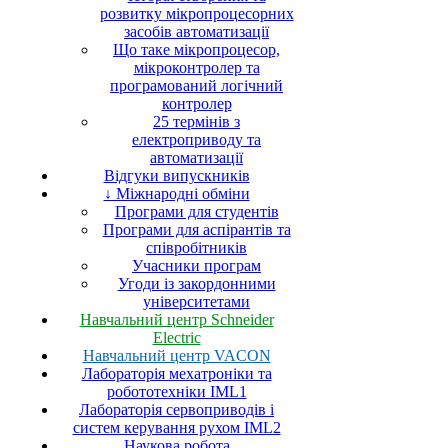
розвитку мікропроцесорних
засобів автоматизації
Що таке мікропроцесор,
мікроконтролер та
програмований логічний
контролер
25 термінів з
електроприводу та
автоматизації
Відгуки випускників
↓ Міжнародні обміни
Програми для студентів
Програми для аспірантів та
співробітників
Учасники програм
Угоди із закордонними
університетами
Навчальний центр Schneider
Electric
Навчальний центр VACON
Лабораторія мехатроніки та
робототехніки IML1
Лабораторія сервоприводів і
систем керування рухом IML2
Наукова робота