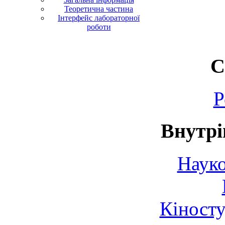
Теоретична частина
Інтерфейс лабораторної
роботи
С
Р
Внутрі
Науко
Кіносту