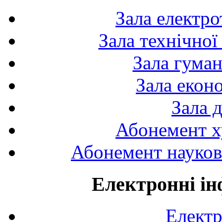
Зала електро
Зала технічної
Зала гуман
Зала екон
Зала 
Абонемент х
Абонемент науково
Електронні ін
Електр