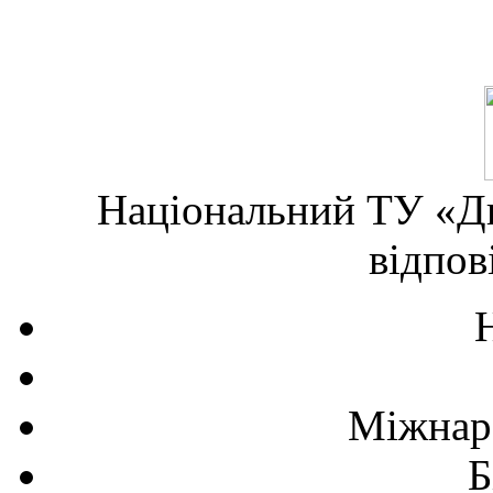
Національний ТУ «Дн
відпов
Міжнаро
Б