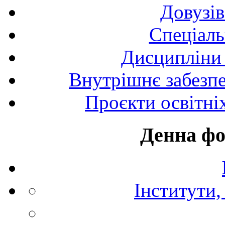
Довузів
Спецiаль
Дисципліни 
Внутрішнє забезпе
Проєкти освітні
Денна фо
Інститути,