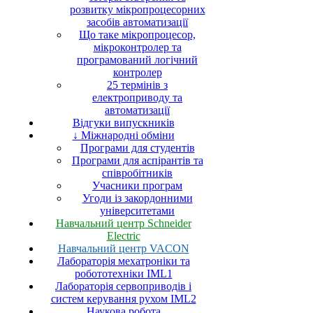
розвитку мікропроцесорних
засобів автоматизації
Що таке мікропроцесор,
мікроконтролер та
програмований логічний
контролер
25 термінів з
електроприводу та
автоматизації
Відгуки випускників
↓ Міжнародні обміни
Програми для студентів
Програми для аспірантів та
співробітників
Учасники програм
Угоди із закордонними
університетами
Навчальний центр Schneider
Electric
Навчальний центр VACON
Лабораторія мехатроніки та
робототехніки IML1
Лабораторія сервоприводів і
систем керування рухом IML2
Наукова робота