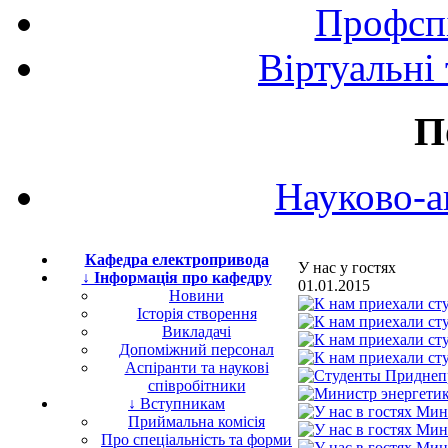
Профспі
Віртуальні
П
Науково-а
Кафедра електропривода
У нас у гостях
↓ Інформація про кафедру
01.01.2015
Новини
Історія створення
Викладачі
Допоміжний персонал
Аспіранти та наукові
співробітники
↓ Вступникам
Приймальна комісія
Про спеціальність та форми