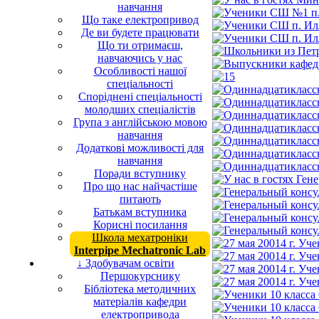
навчання
Що таке електропривод
Де ви будете працювати
Що ти отримаєш,
навчаючись у нас
Особливості нашої
спеціальності
Споріднені спеціальності
молодших спеціалістів
Група з англійською мовою
навчання
Додаткові можливості для
навчання
Поради вступнику
Про що нас найчастіше
питають
Батькам вступника
Корисні посилання
Школа мехатроніки
Interpipe Mechatronic Lab
↓ Здобувачам освіти
Першокурснику
Бібліотека методичних
матеріалів кафедри
електропривода