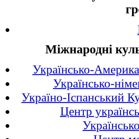
гр
Міжнародні куль
Українсько-Америка
Українсько-німе
Україно-Іспанський К
Центр українсь
Українськ