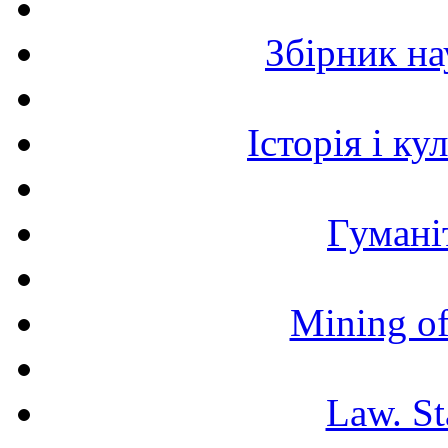
Збірник н
Історія і к
Гумані
Mining of
Law. St