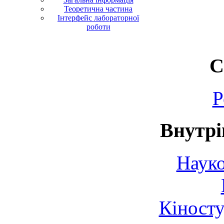
Теоретична частина
Інтерфейс лабораторної
роботи
С
Р
Внутрі
Науко
Кіносту