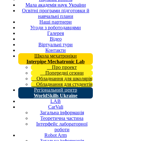
Мала академія наук України
Освітні програми підготовки й
навчальні плани
Наші партнери
Угоди з роботодавцями
Галерея
Відео
Віртуальні тури
Контакти
Школа мехатроніки
Interpipe Mechatronic Lab
Про проект
Попередні сезони
Обладнання для школярів
Обладнання для студентів
Регіональний центр
WorldSkills Ukraine
LAB
CarVali
Загальна інформація
Теоретична частина
Інтерфейс лабораторної
роботи
Robot Arm
Загальна інформація