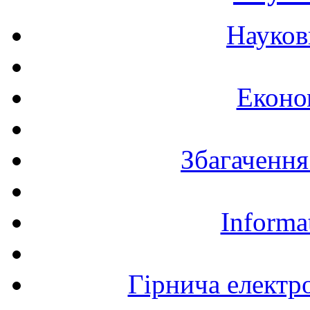
Науков
Еконо
Збагачення
Informa
Гірнича електр