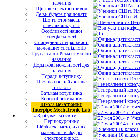
навчання
Що таке електропривод
Де ви будете працювати
Що ти отримаєш,
навчаючись у нас
Особливості нашої
спеціальності
Споріднені спеціальності
молодших спеціалістів
Група з англійською мовою
навчання
Додаткові можливості для
навчання
Поради вступнику
Про що нас найчастіше
питають
Батькам вступника
Корисні посилання
Школа мехатроніки
Interpipe Mechatronic Lab
↓ Здобувачам освіти
Першокурснику
Бібліотека методичних
матеріалів кафедри
електропривода