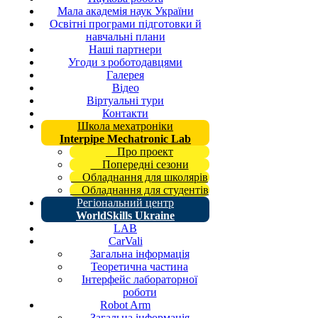
Мала академія наук України
Освітні програми підготовки й
навчальні плани
Наші партнери
Угоди з роботодавцями
Галерея
Відео
Віртуальні тури
Контакти
Школа мехатроніки
Interpipe Mechatronic Lab
Про проект
Попередні сезони
Обладнання для школярів
Обладнання для студентів
Регіональний центр
WorldSkills Ukraine
LAB
CarVali
Загальна інформація
Теоретична частина
Інтерфейс лабораторної
роботи
Robot Arm
Загальна інформація