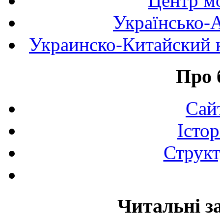
Центр мо
Українсько-
Украинско-Китайский к
Про 
Сай
Істор
Структ
Читальні з