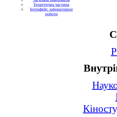
Теоретична частина
Інтерфейс лабораторної
роботи
С
Р
Внутрі
Науко
Кіносту