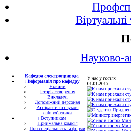
Профспі
Віртуальні
П
Науково-а
Кафедра електропривода
У нас у гостях
↓ Інформація про кафедру
01.01.2015
Новини
Історія створення
Викладачі
Допоміжний персонал
Аспіранти та наукові
співробітники
↓ Вступникам
Приймальна комісія
Про спеціальність та форми