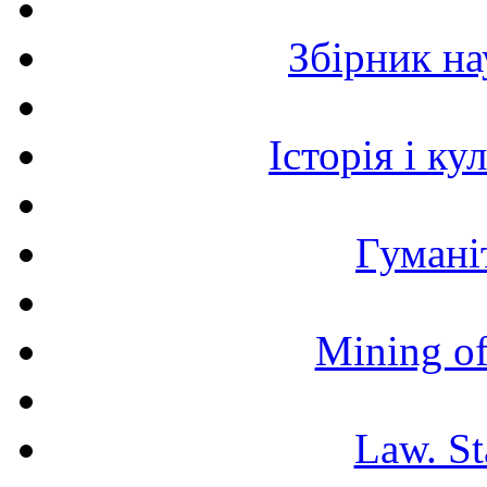
Збірник н
Історія і к
Гумані
Mining of
Law. St