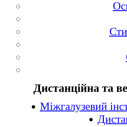
Ос
Сти
Дистанційна та в
Міжгалузевий інст
Диста