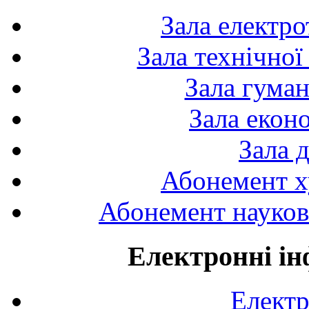
Зала електро
Зала технічної
Зала гуман
Зала екон
Зала 
Абонемент х
Абонемент науково
Електронні ін
Електр