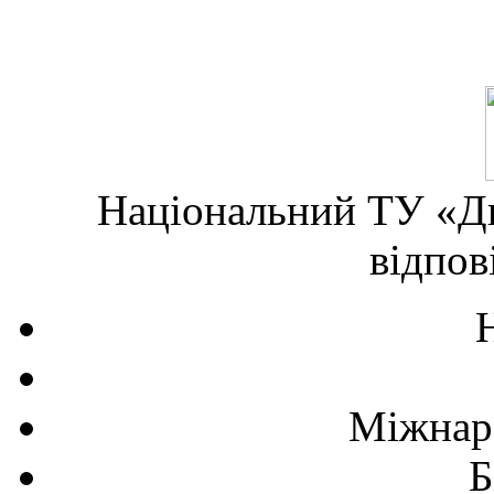
Національний ТУ «Дн
відпов
Міжнаро
Б