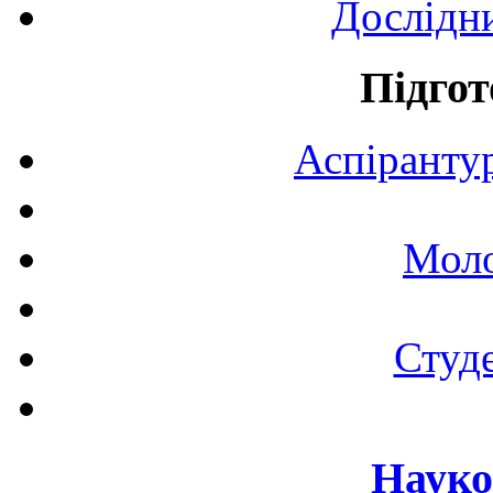
Дослідн
Підгот
Аспірантур
Моло
Студе
Науко