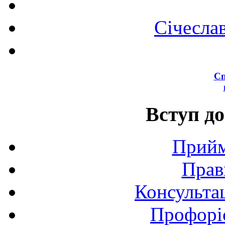
Січесла
Сп
Вступ до
Прийм
Прав
Консультац
Профоріє