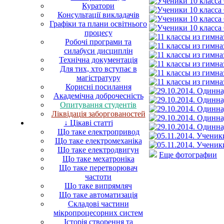
Куратори
Консультації викладачів
Графіки та плани освітнього
процесу
Робочі програми та
силабуси дисциплін
Технічна документація
Для тих, хто вступає в
магістратуру
Корисні посилання
Академічна доброчесність
Опитування студентів
Ліквідація заборгованостей
↓ Цікаві статті
Що таке електропривод
Що таке електромеханіка
Що таке електродвигун
Еще фотографии
Що таке мехатроніка
Що таке перетворювач
частоти
Що таке випрямляч
Що таке автоматизація
Складові частини
мікропроцесорних систем
Історія створення та