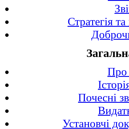
Зв
Стратегія та
Доброчи
Загальн
Про 
Історі
Почесні з
Видат
Установчі до