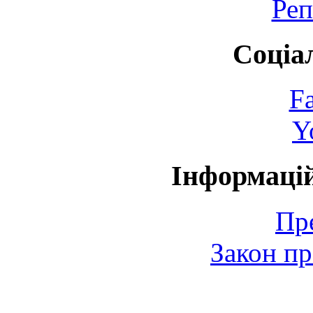
Реп
Соціа
F
Y
Інформаці
Пр
Закон пр