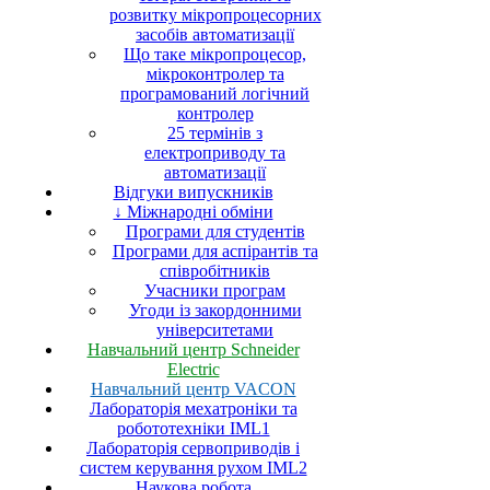
розвитку мікропроцесорних
засобів автоматизації
Що таке мікропроцесор,
мікроконтролер та
програмований логічний
контролер
25 термінів з
електроприводу та
автоматизації
Відгуки випускників
↓ Міжнародні обміни
Програми для студентів
Програми для аспірантів та
співробітників
Учасники програм
Угоди із закордонними
університетами
Навчальний центр Schneider
Electric
Навчальний центр VACON
Лабораторія мехатроніки та
робототехніки IML1
Лабораторія сервоприводів і
систем керування рухом IML2
Наукова робота