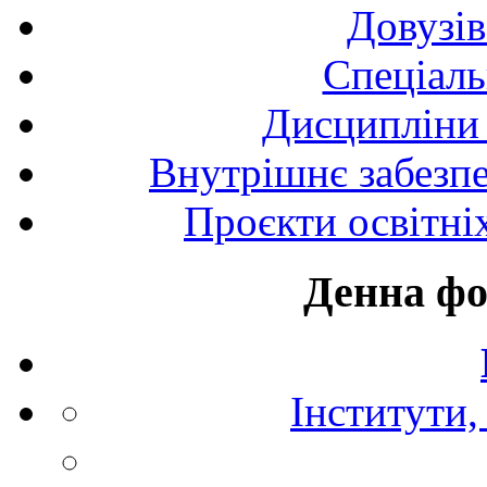
Довузів
Спецiаль
Дисципліни 
Внутрішнє забезпе
Проєкти освітні
Денна фо
Інститути,