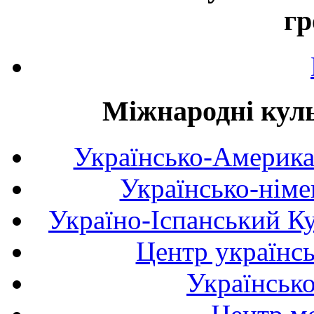
гр
Міжнародні куль
Українсько-Америка
Українсько-німе
Україно-Іспанський К
Центр українсь
Українськ