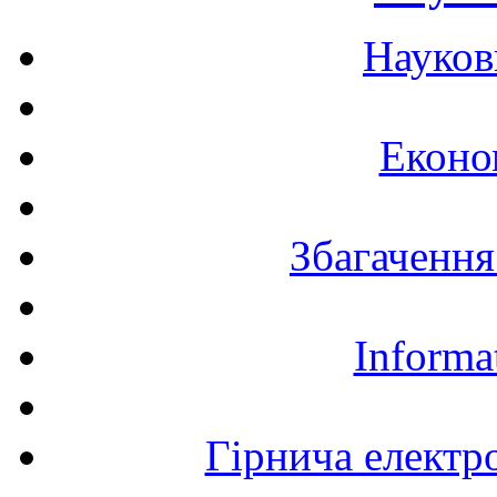
Науков
Еконо
Збагачення
Informa
Гірнича електр