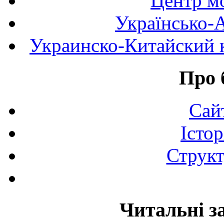
Центр мо
Українсько-
Украинско-Китайский к
Про 
Сай
Істор
Структ
Читальні з