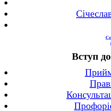
Січесла
Сп
Вступ до
Прийм
Прав
Консультац
Профоріє