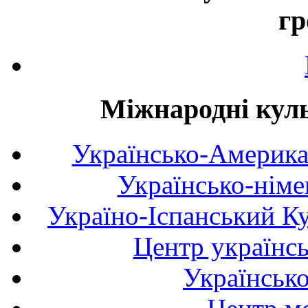
гр
Міжнародні куль
Українсько-Америка
Українсько-німе
Україно-Іспанський К
Центр українсь
Українськ