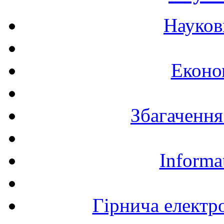
Науков
Еконо
Збагачення
Informa
Гірнича електр