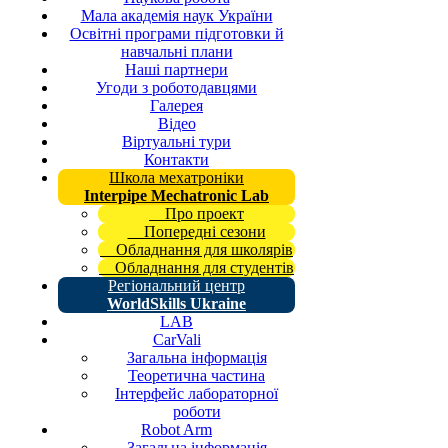
Мала академія наук України
Освітні програми підготовки й
навчальні плани
Наші партнери
Угоди з роботодавцями
Галерея
Відео
Віртуальні тури
Контакти
Школа мехатроніки
Interpipe Mechatronic Lab
Про проект
Попередні сезони
Обладнання для школярів
Обладнання для студентів
Регіональний центр
WorldSkills Ukraine
LAB
CarVali
Загальна інформація
Теоретична частина
Інтерфейс лабораторної
роботи
Robot Arm
Загальна інформація