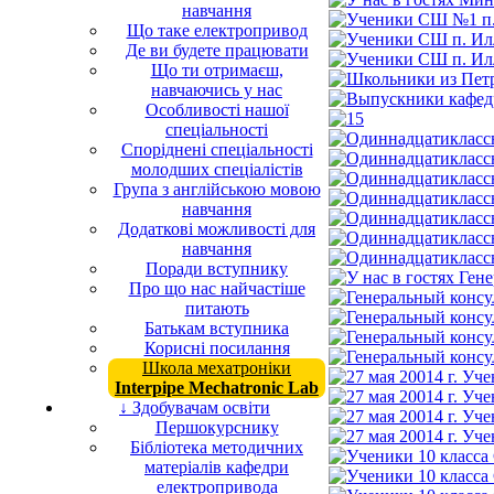
навчання
Що таке електропривод
Де ви будете працювати
Що ти отримаєш,
навчаючись у нас
Особливості нашої
спеціальності
Споріднені спеціальності
молодших спеціалістів
Група з англійською мовою
навчання
Додаткові можливості для
навчання
Поради вступнику
Про що нас найчастіше
питають
Батькам вступника
Корисні посилання
Школа мехатроніки
Interpipe Mechatronic Lab
↓ Здобувачам освіти
Першокурснику
Бібліотека методичних
матеріалів кафедри
електропривода