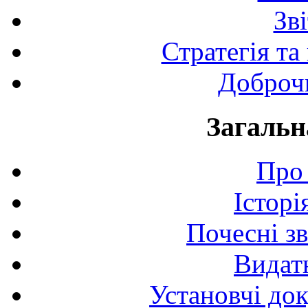
Зв
Стратегія та
Доброчи
Загальн
Про 
Історі
Почесні з
Видат
Установчі до