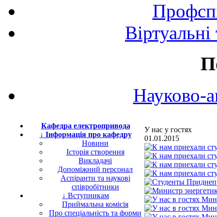
Профспі
Віртуальні
П
Науково-а
Кафедра електропривода
У нас у гостях
↓ Інформація про кафедру
01.01.2015
Новини
Історія створення
Викладачі
Допоміжний персонал
Аспіранти та наукові
співробітники
↓ Вступникам
Приймальна комісія
Про спеціальність та форми