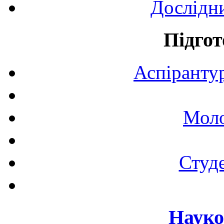
Дослідн
Підгот
Аспірантур
Моло
Студе
Науко