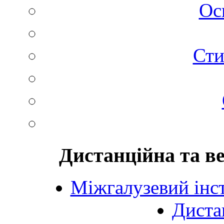
Ос
Сти
Дистанційна та в
Міжгалузевий інст
Диста