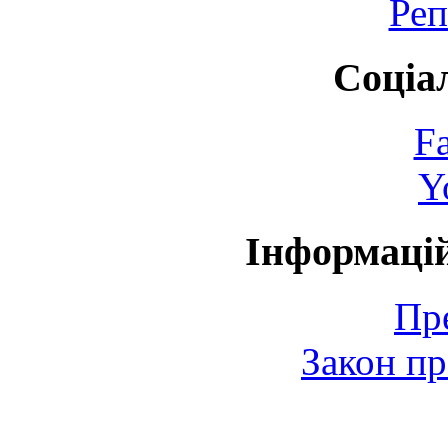
Реп
Соціа
F
Y
Інформаці
Пр
Закон пр