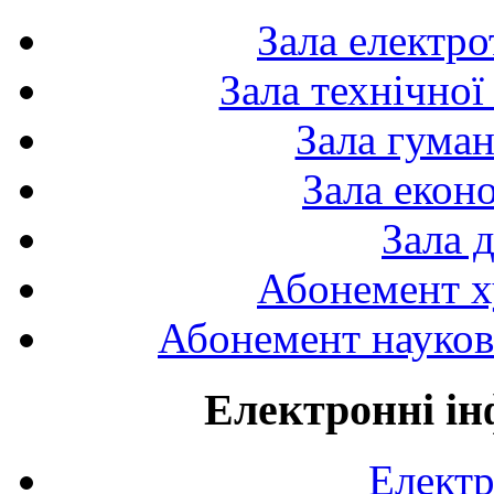
Зала електро
Зала технічної
Зала гуман
Зала екон
Зала 
Абонемент х
Абонемент науково
Електронні ін
Електр