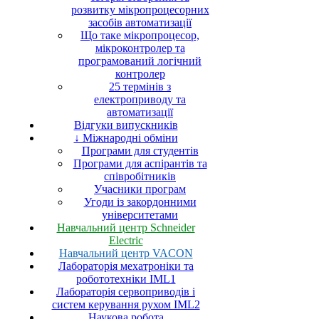
розвитку мікропроцесорних
засобів автоматизації
Що таке мікропроцесор,
мікроконтролер та
програмований логічний
контролер
25 термінів з
електроприводу та
автоматизації
Відгуки випускників
↓ Міжнародні обміни
Програми для студентів
Програми для аспірантів та
співробітників
Учасники програм
Угоди із закордонними
університетами
Навчальний центр Schneider
Electric
Навчальний центр VACON
Лабораторія мехатроніки та
робототехніки IML1
Лабораторія сервоприводів і
систем керування рухом IML2
Наукова робота