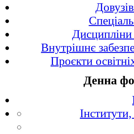
Довузів
Спецiаль
Дисципліни 
Внутрішнє забезпе
Проєкти освітні
Денна фо
Інститути,