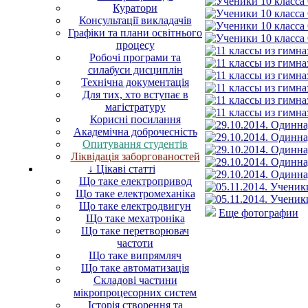
Куратори
Консультації викладачів
Графіки та плани освітнього
процесу
Робочі програми та
силабуси дисциплін
Технічна документація
Для тих, хто вступає в
магістратуру
Корисні посилання
Академічна доброчесність
Опитування студентів
Ліквідація заборгованостей
↓ Цікаві статті
Що таке електропривод
Що таке електромеханіка
Що таке електродвигун
Еще фотографии
Що таке мехатроніка
Що таке перетворювач
частоти
Що таке випрямляч
Що таке автоматизація
Складові частини
мікропроцесорних систем
Історія створення та