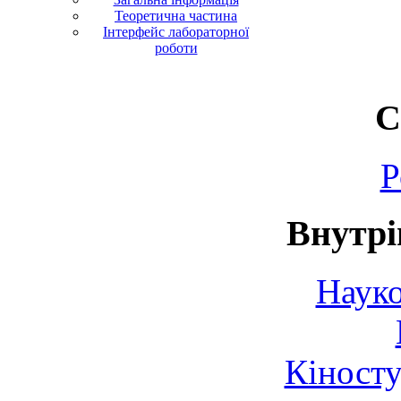
Теоретична частина
Інтерфейс лабораторної
роботи
С
Р
Внутрі
Науко
Кіносту