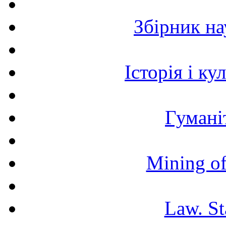
Збірник н
Історія і к
Гумані
Mining of
Law. St