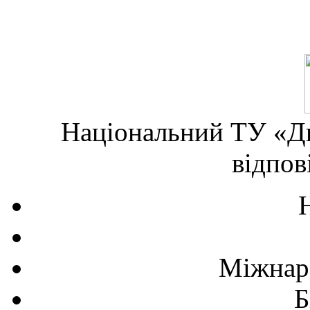
Національний ТУ «Дн
відпов
Міжнаро
Б